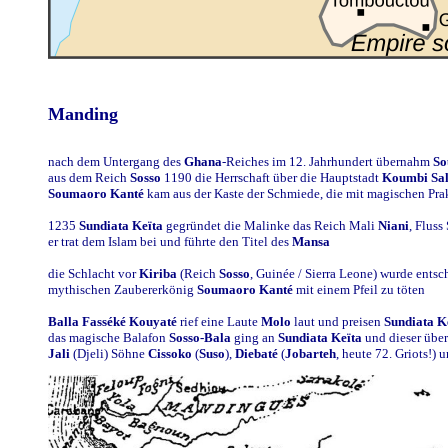
Manding
nach dem Untergang des
Ghana
-Reiches im 12. Jahrhundert übernahm
So
aus dem Reich
Sosso
1190 die Herrschaft über die Hauptstadt
Koumbi Sa
Soumaoro Kanté
kam aus der Kaste der Schmiede, die mit magischen Pra
1235
Sundiata Keïta
gegründet die Malinke das Reich Mali
Niani
, Fluss
er trat dem Islam bei und führte den Titel des
Mansa
die Schlacht vor
Kiriba
(Reich
Sosso
, Guinée / Sierra Leone) wurde entsc
mythischen Zaubererkönig
Soumaoro Kanté
mit einem Pfeil zu töten
Balla Fasséké Kouyaté
rief eine Laute
Molo
laut und preisen
Sundiata K
das magische Balafon
Sosso-Bala
ging an
Sundiata Keïta
und dieser übe
Jali
(Djeli) Söhne
Cissoko
(
Suso
),
Diebaté
(
Jobarteh
, heute 72. Griots!) 