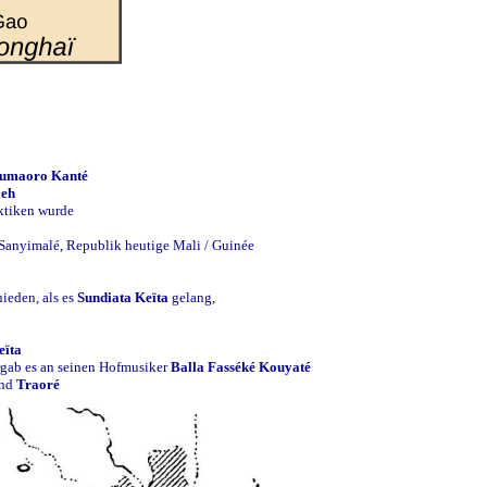
umaoro Kanté
leh
ktiken wurde
 Sanyimalé, Republik heutige Mali / Guinée
hieden, als es
Sundiata Keïta
gelang,
eïta
rgab es an seinen Hofmusiker
Balla Fasséké Kouyaté
und
Traoré