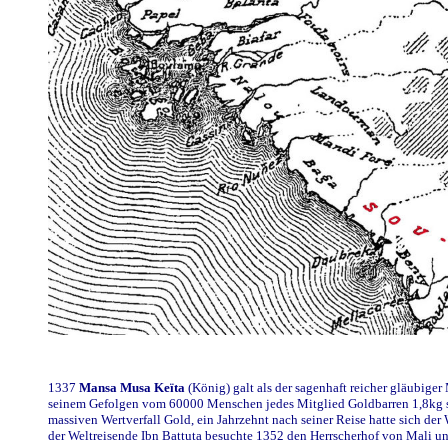
1337
Mansa Musa Keïta
(König) galt als der sagenhaft reicher gläubiger
seinem Gefolgen vom 60000 Menschen jedes Mitglied Goldbarren 1,8kg s
massiven Wertverfall Gold, ein Jahrzehnt nach seiner Reise hatte sich der
der Weltreisende Ibn Battuta besuchte 1352 den Herrscherhof von Mali u