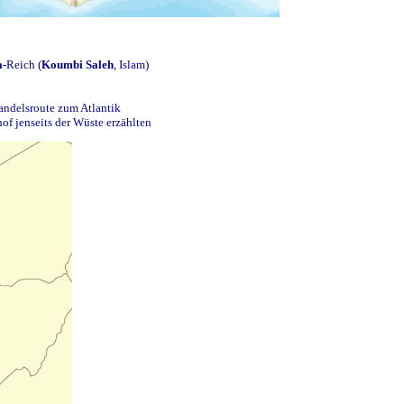
a
-Reich (
Koumbi Saleh
, Islam)
andelsroute zum Atlantik
of jenseits der Wüste erzählten