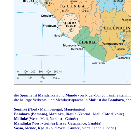
die Sprache ist
Mandenkan
und
Mande
von Niger-Congo Familie stammt
die heutige Verkehrs- und Mehrheitssprache in
Mali
ist das
Bambara
, eb
Soninké
(Nord - Mali, Senegal, Mauretanien)
Bambara (Bamana), Maninka, Dioula
(Zentral - Mali, Côte d'Ivoire)
Malinké
(West - Mali, Nordost - Guinée)
Mandinka
(West - Guinea Bissau, Casamance, Gambia)
Sosso, Mende, Kpelle
(Süd-West - Guinée, Sierra Leone, Liberia)