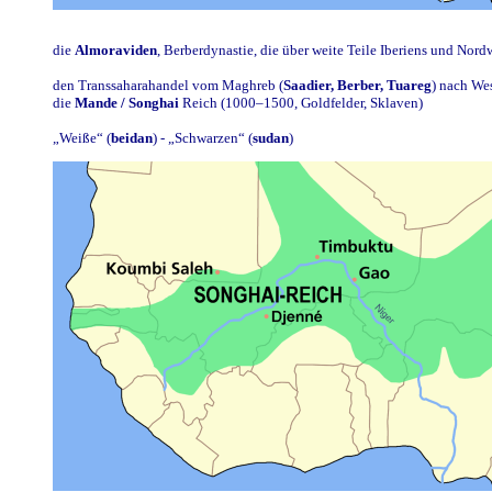
die
Almoraviden
, Berberdynastie, die über weite Teile Iberiens und Nordw
den Transsaharahandel vom Maghreb (
Saadier, Berber, Tuareg
) nach Wes
die
Mande / Songhai
Reich (1000–1500, Goldfelder, Sklaven)
„Weiße“ (
beidan
) - „Schwarzen“ (
sudan
)